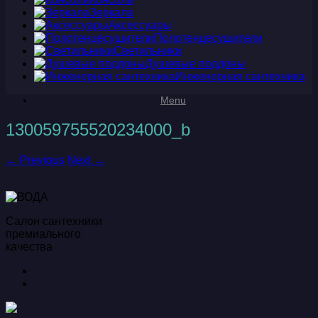
Зеркала
Аксессуары
Полотенцесушители
Светильники
Душевые поддоны
Инженерная сантехника
Menu
130059755520234000_b
← Previous
Next →
Салон сантехники
премиального
качества