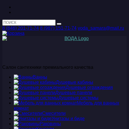
8 (846) 201-71-74
8 (987) 151-71-74
voda_samara@mail.ru
Салон сантехники премиального качества
Ванны
Душевые кабины
Душевые ограждения
Душевые панели
Душевые системы
Мебель для ванных
комнат
Смесители
Унитазы и биде
Раковины
Консоли