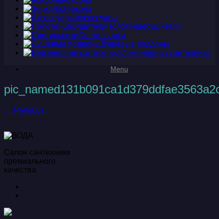
Зеркала
Аксессуары
Полотенцесушители
Светильники
Душевые поддоны
Инженерная сантехника
Menu
pic_named131b091ca1d379ddfae3563a2
← Previous
Салон сантехники
премиального
качества