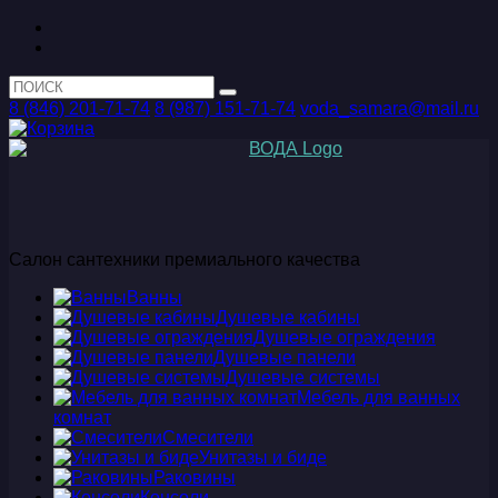
8 (846) 201-71-74
8 (987) 151-71-74
voda_samara@mail.ru
Салон сантехники премиального качества
Ванны
Душевые кабины
Душевые ограждения
Душевые панели
Душевые системы
Мебель для ванных
комнат
Смесители
Унитазы и биде
Раковины
Консоли