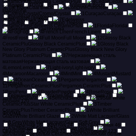
CeramicPlus
Castanea CeramicPlus
4
Cedar
Cedar
Agape
TOTO
Bossini
Villeroy & Boch
5
Coal Black
Coal Black
1
Concrete
Concrete
Hansgrohe
33
Cromo/Crystal
Cromo/Crystal
1
Curaçao
Curaçao
Душевые поддоны
2
Dark grey
Dark grey
7
Edelweiss
Laufen
Teuco
Gruppo Treesse
CeramicPlus
Edelweiss CeramicPlus
1
Florida
Florida
Инженерная сантехника
4
Fog
Fog
4
French Linen
French Linen
4
Frost
Frost
4
Full Moon
Full Moon
12
Glossy Black
CeramicPlu
Glossy Black CeramicPlus
1
Glossy Black
New Glory Platinum CeramicPlus
Glossy Black New Glory
Platinum CeramicPlus
37
Hержавеющая сталь
матовая
Hержавеющая сталь матовая
4
Lemon
Lemon
7
Light-ivory
Light-ivory
4
Macaroon
Macaroon
4
Mint
Mint
4
Mustard
Mustard
4
Ocean
Ocean
1
Pergamon
Pergamon
Страна
11
Pergamon CeramicPlus
Pergamon CeramicPlus
1
Peru
Peru
4
Powder
Powder
4
Rose
Rose
Германия
406
Италия
961
Швейцария
78
1
Sahara
Sahara
4
Sencha
Sencha
29
Star White
Япония
120
CeramicPlus
Star White CeramicPlus
3
Timber
CeramicPlus
Timber CeramicPlus
1
White Brilliant
Форма
Glaze
White Brilliant Glaze
2
White Matt Lacquer/Glass
Soft Grey
White Matt Lacquer/Glass Soft Grey
Квадратная
16
Круглая
24
Нестандартная
46
31
Альпийский белый
Альпийский белый
Овальная
35
Округлая
31
Прямоугольная
123
36
Альпийский белый CeramicPlus
Альпийский белый