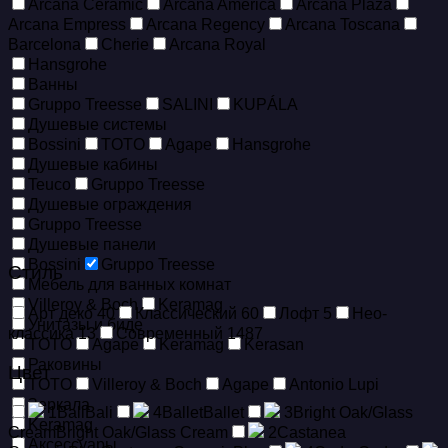
Arcana Ceramic
Arcana America
Arcana Plaza
Arcana Empress
Arcana Regency
Arcana Toscana
Barcelona
Cherie
Arcana Royal
Hansgrohe
Ванны
Gruppo Treesse
SALINI
KUPÁLA
Душевые системы
Bossini
TOTO
Agape
Hansgrohe
Душевые кабины
Teuco
Gruppo Treesse
Душевые ограждения
Gruppo Treesse
Душевые панели
Bossini
Gruppo Treesse
Стиль
Мебель для ванных комнат
Villeroy & Boch
Keramag
Арт деко
40
Классический
60
Лофт
5
Нео-
Унитазы и биде
классика
13
Современный
1487
TOTO
Agape
Keramag
Kerasan
Раковины
Цвет
TOTO
Villeroy & Boch
Agape
Antonio Lupi
Зеркала
1
Bali
Bali
4
Ballet
Ballet
3
Bright Oak/Glass
Keramag
Cream
Bright Oak/Glass Cream
2
Castanea
Аксессуары