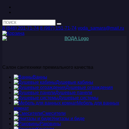
8 (846) 201-71-74
8 (987) 151-71-74
voda_samara@mail.ru
Салон сантехники премиального качества
Ванны
Душевые кабины
Душевые ограждения
Душевые панели
Душевые системы
Мебель для ванных
комнат
Смесители
Унитазы и биде
Раковины
Консоли