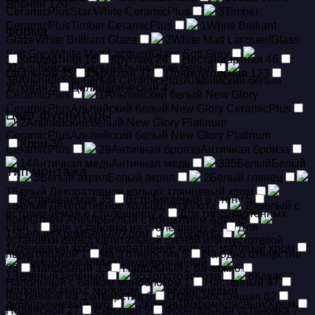
Япония
120
CeramicPlus
Star White CeramicPlus
3
Timber
CeramicPlus
Timber CeramicPlus
1
White Brilliant
Форма
Glaze
White Brilliant Glaze
2
White Matt Lacquer/Glass
Soft Grey
White Matt Lacquer/Glass Soft Grey
Квадратная
16
Круглая
24
Нестандартная
46
31
Альпийский белый
Альпийский белый
Овальная
35
Округлая
31
Прямоугольная
123
36
Альпийский белый CeramicPlus
Альпийский белый
Угловая
5
Цилиндрическая
4
CeramicPlus
1
Альпийский белый New Glory
CeramicPlus
Альпийский белый New Glory CeramicPlus
Цвет фурнитуры
2
Альпийский белый New Glory Platinum
CeramicPlus
Альпийский белый New Glory Platinum
Хром
36
CeramicPlus
29
Античная бронза
Античная бронза
14
Античная медь
Античная медь
335
Белый
Белый
Тип монтажа
3
Белый акрил
Белый акрил
2
Белый глянец
1
Белый Декоративное кольцо: глянцевый хром
Встраиваемая
35
Встраиваемая в стену
5
1
Белый Декоративное кольцо: позолота
10
Белый с
встраиваемая в столешницу
2
Для гипсокартонных
покрытием Antislip
Белый с покрытием Antislip
стен
1
для установки на столешницу
29
Для
15
Белый/Хром
Белый/Хром
1
бронза
установки перед капитальной стеной или пустотелой
1
глянцевый хром Декоративное кольцо: матовый хром
перегородкой
1
на 3 отверстия
5
На одно отверстие
2
Декорированный
Декорированный
23
Напольный
33
Напольный с бачком
6
1
Зеленый
Зеленый
55
Золото
Золото
8
Какао с
Напольный с бачком моноблоком
1
Настенный
47
молоком
Какао с молоком
6
Коричневый
настенный на 3 отверстия
6
Отдельностоящая
82
дуб
Коричневый дуб
2
Красный/хром
Красный/Хром
Подвесной
27
Скрытый
5
Фронтальная установка
7