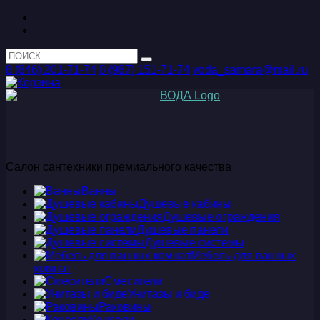
8 (846) 201-71-74
8 (987) 151-71-74
voda_samara@mail.ru
Салон сантехники премиального качества
Ванны
Душевые кабины
Душевые ограждения
Душевые панели
Душевые системы
Мебель для ванных
комнат
Смесители
Унитазы и биде
Раковины
Консоли