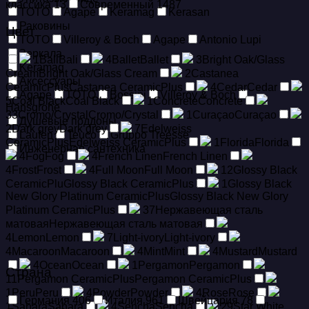
классика
13
Современный
1487
TOTO
Agape
Keramag
Kerasan
Раковины
Цвет
TOTO
Villeroy & Boch
Agape
Antonio Lupi
Зеркала
1
Bali
Bali
4
Ballet
Ballet
3
Bright Oak/Glass
Keramag
Cream
Bright Oak/Glass Cream
2
Castanea
Аксессуары
CeramicPlus
Castanea CeramicPlus
4
Cedar
Cedar
Agape
TOTO
Bossini
Villeroy & Boch
5
Coal Black
Coal Black
1
Concrete
Concrete
Hansgrohe
33
Cromo/Crystal
Cromo/Crystal
1
Curaçao
Curaçao
Душевые поддоны
2
Dark grey
Dark grey
7
Edelweiss
Laufen
Teuco
Gruppo Treesse
CeramicPlus
Edelweiss CeramicPlus
1
Florida
Florida
Инженерная сантехника
4
Fog
Fog
4
French Linen
French Linen
4
Frost
Frost
4
Full Moon
Full Moon
12
Glossy Black
CeramicPlu
Glossy Black CeramicPlus
1
Glossy Black
New Glory Platinum CeramicPlus
Glossy Black New Glory
Platinum CeramicPlus
37
Hержавеющая сталь
матовая
Hержавеющая сталь матовая
4
Lemon
Lemon
7
Light-ivory
Light-ivory
4
Macaroon
Macaroon
4
Mint
Mint
4
Mustard
Mustard
4
Ocean
Ocean
1
Pergamon
Pergamon
Страна
11
Pergamon CeramicPlus
Pergamon CeramicPlus
1
Peru
Peru
4
Powder
Powder
4
Rose
Rose
Германия
406
Италия
961
Швейцария
78
1
Sahara
Sahara
4
Sencha
Sencha
29
Star White