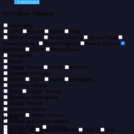
Подробнее
Категории товаров
Смесители
TOTO
Bossini
Agape
Cisal
Arcana Ceramic
Arcana America
Arcana Plaza
Arcana Empress
Arcana Regency
Arcana Toscana
Barcelona
Cherie
Arcana Royal
Hansgrohe
Ванны
Gruppo Treesse
SALINI
KUPÁLA
Душевые системы
Bossini
TOTO
Agape
Hansgrohe
Душевые кабины
Teuco
Gruppo Treesse
Душевые ограждения
Gruppo Treesse
Душевые панели
Bossini
Gruppo Treesse
Стиль
Мебель для ванных комнат
Villeroy & Boch
Keramag
Арт деко
40
Классический
60
Лофт
5
Нео-
Унитазы и биде