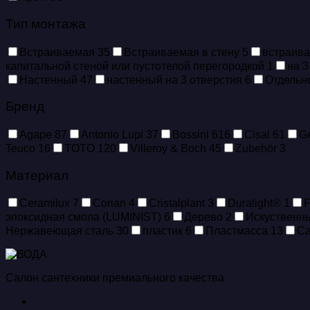
Тип монтажа
Встраиваемая
35
Встраиваемая в стену
5
встраив
капитальной стеной или пустотелой перегородкой
1
на 3
Настенный
47
настенный на 3 отверстия
6
Отдельн
Бренд
Agape
87
Antonio Lupi
37
Bossini
616
Cisal
61
Ge
Teuco
16
TOTO
120
Villeroy & Boch
45
Zubehör
3
Материал
Ceramilux
7
Corian
4
Cristalplant
3
Duralight®
1
эпоксидная смола (LUMINIST)
6
Дерево
2
Искуственный
Нержавеющая сталь
30
пластик
6
Пластмасса
13
Са
Салон сантехники премиального качества