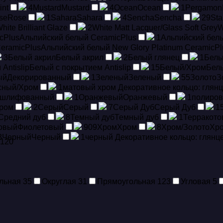
int
4
Mustard
Mustard
4
Ocean
Ocean
1
Pergamon
se
Rose
1
Sahara
Sahara
4
Sencha
Sencha
29
Sta
hite Brilliant Glaze
2
White Matt Lacquer/Glass Soft Grey
W
cPlus
Альпийский белый CeramicPlus
1
Альпийский белы
CeramicPlus
Альпийский белый New Glory Platinum CeramicPl
3
Белый акрил
Белый акрил
2
Белый глянец
1
Белы
Antislip
Белый с покрытием Antislip
15
Белый/Хром
Бел
ый
Декорированный
1
Зеленый
Зеленый
55
Золото
З
сный/Хром
1
матовый хром Декоративное кольцо: глян
 шлифованный
1
Оранжевый
Оранжевый
1
полиров
ром
2
Серый
Серый
7
Серый Дуб
Серый Дуб
1
Средний дуб
8
Темный дуб
Темный дуб
1
Терракот
овый
Фиолетовый
909
Хром
Хром
8
Хром/Золото
Хро
3
Черный
Черный
1
черный Декоративное кольцо: глянц
120
льная
35
Округлая
31
Прямоугольная
123
Угловая
5