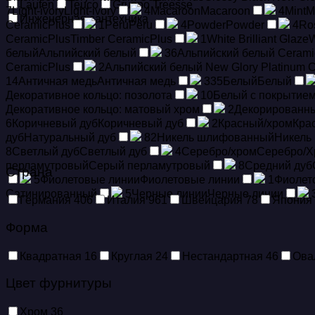
Laufen
Teuco
Gruppo Treesse
7
Light-ivory
Light-ivory
4
Macaroon
Macaroon
4
Mint
M
Инженерная сантехника
CeramicPlus
1
Peru
Peru
4
Powder
Powder
4
Ro
CeramicPlus
Timber CeramicPlus
1
White Brilliant Glaze
W
белый
Альпийский белый
36
Альпийский белый Cerami
CeramicPlus
2
Альпийский белый New Glory Platinum 
14
Античная медь
Античная медь
335
Белый
Белый
Декоративное кольцо: позолота
10
Белый с покрытием 
Декоративное кольцо: матовый хром
2
Декорированн
6
Коричневый дуб
Коричневый дуб
2
Красный/хром
Кра
дуб
Натуральный дуб
82
Никель шлифованный
Никель
8
Светлый дуб
Светлый дуб
4
Серебро/хром
Серебро/Х
перламутровый
Серый перламутровый
8
Средний дуб
Страна
5
Фиолетовые линии
Фиолетовые линии
1
Фиолет
Сатинированный
5
Черные линии
Черные линии
Германия
406
Италия
961
Швейцария
78
Япония
Форма
Квадратная
16
Круглая
24
Нестандартная
46
Ова
Цвет фурнитуры
Хром
36