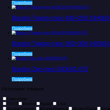
Подробнее
Bossini Twiggy-Inox 400×250 INH009
Подробнее
Bossini Twiggy-Inox 300×300 INI008-
Подробнее
Bossini Zen-Inox IND002-075
Подробнее
Категории товаров
Смесители
TOTO
Bossini
Agape
Cisal
Arcana Ceramic
Arcana America
Arcana Plaza
Arca