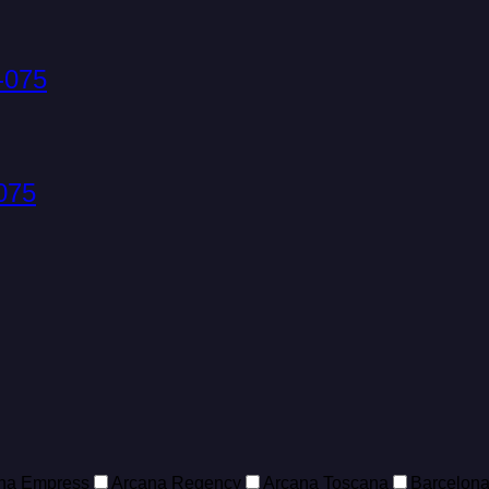
-075
075
na Empress
Arcana Regency
Arcana Toscana
Barcelon