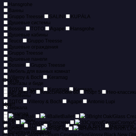
Hansgrohe
Ванны
Gruppo Treesse
SALINI
KUPÁLA
Душевые системы
Bossini
TOTO
Agape
Hansgrohe
Душевые кабины
Teuco
Gruppo Treesse
Душевые ограждения
Gruppo Treesse
Душевые панели
Bossini
Gruppo Treesse
Мебель для ванных комнат
Villeroy & Boch
Keramag
Стиль
Унитазы и биде
TOTO
Agape
Keramag
Kerasan
Арт деко
40
Классический
60
Лофт
5
Нео-класси
Раковины
TOTO
Villeroy & Boch
Agape
Antonio Lupi
Цвет
Зеркала
Keramag
1
Bali
Bali
4
Ballet
Ballet
3
Bright Oak/Glass Cr
Аксессуары
Black
1
Concrete
Concrete
33
Cromo/Crystal
Cromo/C
Agape
TOTO
Bossini
Villeroy & Boch
Hansgrohe
1
Florida
Florida
4
Fog
Fog
4
French Linen
French Lin
Душевые поддоны
Black New Glory Platinum CeramicPlus
Glossy Black New Glo