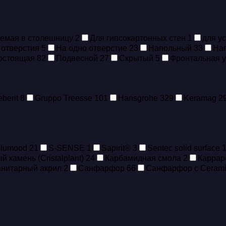
аемая в столешницу
2
Для гипсокартонных стен
1
для у
 отверстия
5
На одно отверстие
23
Напольный
33
На
остоящая
82
Подвесной
27
Скрытый
5
Фронтальная 
berit
8
Gruppo Treesse
101
Hansgrohe
329
Keramag
2
Flumood
21
S-SENSE
1
Sapirit®
3
Sentec solid surface
 камень (Cristalplant)
24
Карбамидная смола
2
Каррар
нитарный акрил
2
Санфарфор
66
Санфарфор с Ceram