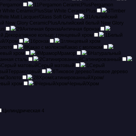
Pergamon
11
Pergamon CeramicPlus
Pergamon
r White CeramicPlus
Star White CeramicPlus
3
Timber
hite Matt Lacquer/Glass Soft Grey
31
Альпийский
й New Glory CeramicPlus
Альпийский белый New Glory
us
29
Античная бронза
Античная бронза
й Декоративное кольцо: глянцевый хром
1
Белый
ый/Хром
1
бронза
1
глянцевый хром
олото
8
Какао с молоком
Какао с молоком
цевый хром
4
Мрамор
Мрамор
6
Натуральный
анная сталь
2
Сатинированный
Сатинированный
5
Серый матовый
Серый матовый
1
Серый
овый
Терракотовый
6
Тиковое дерево
Тиковое дерево
м/Золото
28
Хром/сатинированный
Хром/
евый хром
6
Черный/хром
Черный/Хром
Цилиндрическая
4