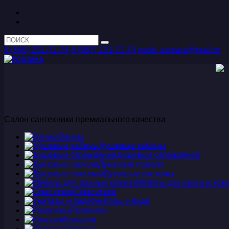
8 (846) 201-71-74
8 (987) 151-71-74
voda_samara@mail.ru
Салон сантехники премиального качества
Ванны
Душевые кабины
Душевые ограждения
Душевые панели
Душевые системы
Мебель для ванных ком
Смесители
Унитазы и биде
Раковины
Консоли
Зеркала