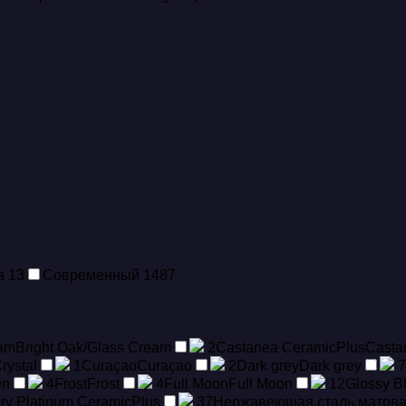
ка
13
Современный
1487
eam
Bright Oak/Glass Cream
2
Castanea CeramicPlus
Casta
rystal
1
Curaçao
Curaçao
2
Dark grey
Dark grey
7
en
4
Frost
Frost
4
Full Moon
Full Moon
12
Glossy B
ry Platinum CeramicPlus
37
Hержавеющая сталь матов