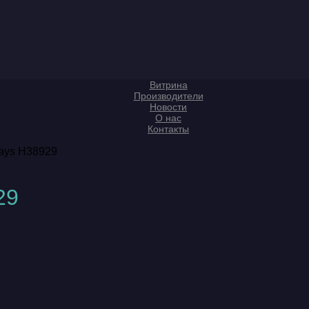
Витрина
Производители
Новости
О нас
Контакты
rays H38929
29