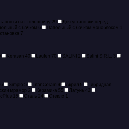
становки на столешницу
29
Для установки перед
польный с бачком
6
Напольный с бачком моноблоком
1
установка
7
9
Kerasan
40
Laufen
70
SALINI
2
Salini S.R.L.
3
16
Simplo
5
TitanCeram
9
Акрил
9
Гибридная
ский мрамор
2
Керамика
55
Латунь
43
icPlus
15
Сталь
24
Стекло
1