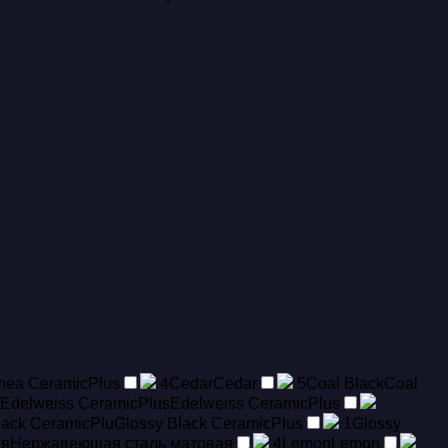
nea CeramicPlus
4
Cedar
Cedar
5
Coal Black
Coal
Edelweiss CeramicPlus
Edelweiss CeramicPlus
lack CeramicPlu
Glossy Black CeramicPlus
1
Glossy
ая
Hержавеющая сталь матовая
4
Lemon
Lemon