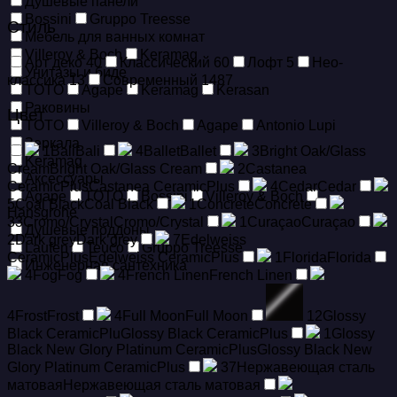
Душевые панели
Bossini
Gruppo Treesse
Стиль
Мебель для ванных комнат
Villeroy & Boch
Keramag
Арт деко
40
Классический
60
Лофт
5
Нео-
Унитазы и биде
классика
13
Современный
1487
TOTO
Agape
Keramag
Kerasan
Раковины
Цвет
TOTO
Villeroy & Boch
Agape
Antonio Lupi
Зеркала
1
Bali
Bali
4
Ballet
Ballet
3
Bright Oak/Glass
Keramag
Cream
Bright Oak/Glass Cream
2
Castanea
Аксессуары
CeramicPlus
Castanea CeramicPlus
4
Cedar
Cedar
Agape
TOTO
Bossini
Villeroy & Boch
5
Coal Black
Coal Black
1
Concrete
Concrete
Hansgrohe
33
Cromo/Crystal
Cromo/Crystal
1
Curaçao
Curaçao
Душевые поддоны
2
Dark grey
Dark grey
7
Edelweiss
Laufen
Teuco
Gruppo Treesse
CeramicPlus
Edelweiss CeramicPlus
1
Florida
Florida
Инженерная сантехника
4
Fog
Fog
4
French Linen
French Linen
4
Frost
Frost
4
Full Moon
Full Moon
12
Glossy
Black CeramicPlu
Glossy Black CeramicPlus
1
Glossy
Black New Glory Platinum CeramicPlus
Glossy Black New
Glory Platinum CeramicPlus
37
Hержавеющая сталь
матовая
Hержавеющая сталь матовая