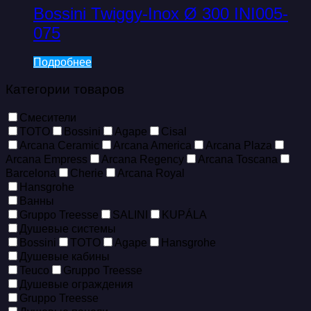
Bossini Twiggy-Inox Ø 300 INI005-
075
Подробнее
Категории товаров
Смесители
TOTO
Bossini
Agape
Cisal
Arcana Ceramic
Arcana America
Arcana Plaza
Arcana Empress
Arcana Regency
Arcana Toscana
Barcelona
Cherie
Arcana Royal
Hansgrohe
Ванны
Gruppo Treesse
SALINI
KUPÁLA
Душевые системы
Bossini
TOTO
Agape
Hansgrohe
Душевые кабины
Teuco
Gruppo Treesse
Душевые ограждения
Gruppo Treesse