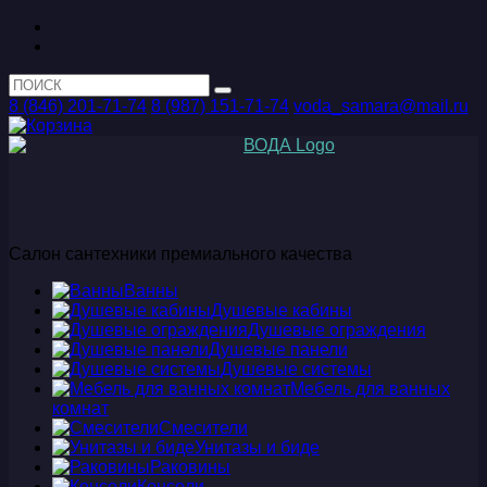
8 (846) 201-71-74
8 (987) 151-71-74
voda_samara@mail.ru
Салон сантехники премиального качества
Ванны
Душевые кабины
Душевые ограждения
Душевые панели
Душевые системы
Мебель для ванных
комнат
Смесители
Унитазы и биде
Раковины
Консоли