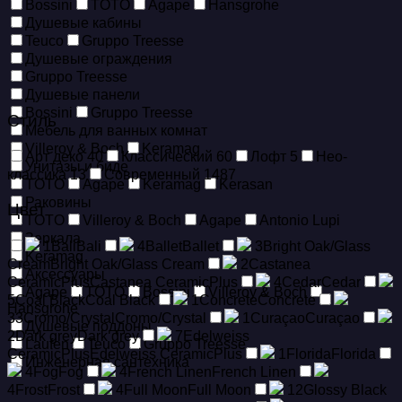
Bossini
TOTO
Agape
Hansgrohe
Душевые кабины
Teuco
Gruppo Treesse
Душевые ограждения
Gruppo Treesse
Душевые панели
Bossini
Gruppo Treesse
Стиль
Мебель для ванных комнат
Villeroy & Boch
Keramag
Арт деко
40
Классический
60
Лофт
5
Нео-
Унитазы и биде
классика
13
Современный
1487
TOTO
Agape
Keramag
Kerasan
Раковины
Цвет
TOTO
Villeroy & Boch
Agape
Antonio Lupi
Зеркала
1
Bali
Bali
4
Ballet
Ballet
3
Bright Oak/Glass
Keramag
Cream
Bright Oak/Glass Cream
2
Castanea
Аксессуары
CeramicPlus
Castanea CeramicPlus
4
Cedar
Cedar
Agape
TOTO
Bossini
Villeroy & Boch
5
Coal Black
Coal Black
1
Concrete
Concrete
Hansgrohe
33
Cromo/Crystal
Cromo/Crystal
1
Curaçao
Curaçao
Душевые поддоны
2
Dark grey
Dark grey
7
Edelweiss
Laufen
Teuco
Gruppo Treesse
CeramicPlus
Edelweiss CeramicPlus
1
Florida
Florida
Инженерная сантехника
4
Fog
Fog
4
French Linen
French Linen
4
Frost
Frost
4
Full Moon
Full Moon
12
Glossy Black