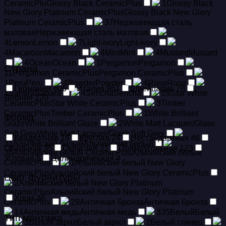
CeramicPlu
Glossy Black CeramicPlus
1
Glossy Black
New Glory Platinum CeramicPlus
Glossy Black New Glory
Platinum CeramicPlus
37
Hержавеющая сталь
матовая
Hержавеющая сталь матовая
4
Lemon
Lemon
7
Light-ivory
Light-ivory
4
Macaroon
Macaroon
4
Mint
Mint
4
Mustard
Mustard
4
Ocean
Ocean
1
Pergamon
Pergamon
Страна
11
Pergamon CeramicPlus
Pergamon CeramicPlus
1
Peru
Peru
4
Powder
Powder
4
Rose
Rose
Германия
406
Италия
961
Швейцария
78
1
Sahara
Sahara
4
Sencha
Sencha
29
Star White
Япония
120
CeramicPlus
Star White CeramicPlus
3
Timber
CeramicPlus
Timber CeramicPlus
1
White Brilliant
Форма
Glaze
White Brilliant Glaze
2
White Matt Lacquer/Glass
Soft Grey
White Matt Lacquer/Glass Soft Grey
Квадратная
16
Круглая
24
Нестандартная
46
31
Альпийский белый
Альпийский белый
Овальная
35
Округлая
31
Прямоугольная
123
36
Альпийский белый CeramicPlus
Альпийский белый
Угловая
5
Цилиндрическая
4
CeramicPlus
1
Альпийский белый New Glory
CeramicPlus
Альпийский белый New Glory CeramicPlus
Цвет фурнитуры
2
Альпийский белый New Glory Platinum
CeramicPlus
Альпийский белый New Glory Platinum
Хром
36
CeramicPlus
29
Античная бронза
Античная бронза
14
Античная медь
Античная медь
335
Белый
Белый
Тип монтажа
3
Белый акрил
Белый акрил
2
Белый глянец