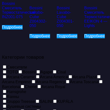
Bossini
Смеситель
Bossini
Bossini
Bossini
Термостатический
Lavabo-
Lavabo-
Смеситель
INZ001-075
Cube
Cube
Термостатиче
Z004302-
Z004301-
EEIKON 4 —
050
050
Lights
Подробнее
Подробнее
Подробнее
Подробнее
Категории товаров
Смесители
TOTO
Bossini
Agape
Cisal
Arcana Ceramic
Arcana America
Arcana Plaza
Arcana Empress
Arcana Regency
Arcana Toscana
Barcelona
Cherie
Arcana Royal
Hansgrohe
Ванны
Gruppo Treesse
SALINI
KUPÁLA
Душевые системы