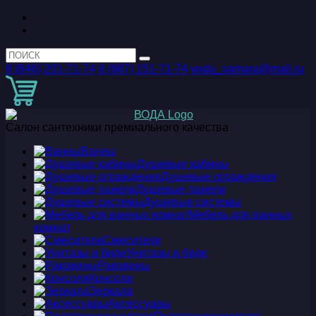
8 (846) 201-71-74
8 (987) 151-71-74
voda_samara@mail.ru
Салон сантехники премиального качества
Ванны
Душевые кабины
Душевые ограждения
Душевые панели
Душевые системы
Мебель для ванных
комнат
Смесители
Унитазы и биде
Раковины
Консоли
Зеркала
Аксессуары