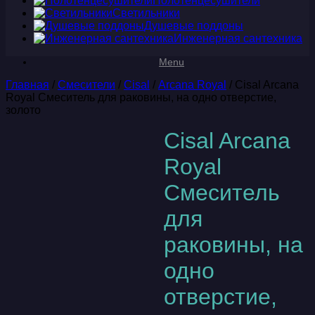
Полотенцесушители
Светильники
Душевые поддоны
Инженерная сантехника
Menu
Главная
/
Смесители
/
Cisal
/
Arcana Royal
/ Cisal Arcana
Royal Смеситель для раковины, на одно отверстие,
золото
Cisal Arcana
Royal
Смеситель
для
раковины, на
одно
отверстие,