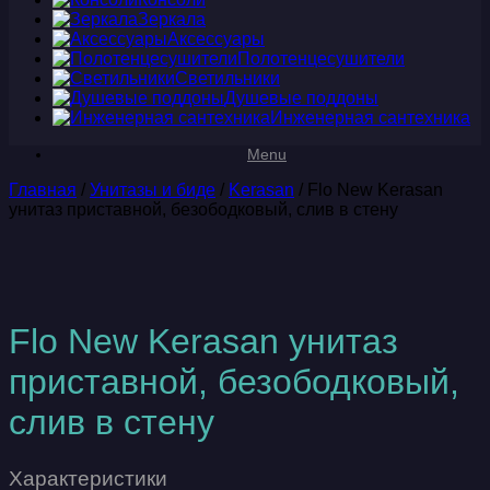
Зеркала
Аксессуары
Полотенцесушители
Светильники
Душевые поддоны
Инженерная сантехника
Menu
Главная
/
Унитазы и биде
/
Kerasan
/ Flo New Kerasan
унитаз приставной, безободковый, слив в стену
Flo New Kerasan унитаз
приставной, безободковый,
слив в стену
Характеристики