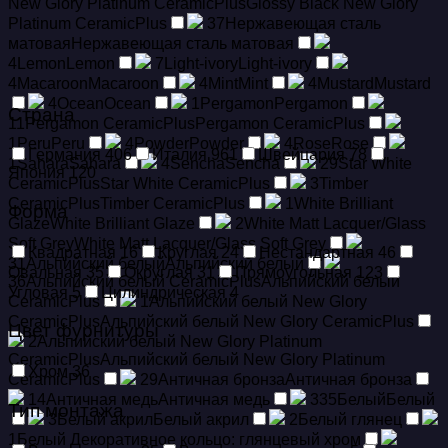
New Glory Platinum CeramicPlus
Glossy Black New Glory
Platinum CeramicPlus
37
Hержавеющая сталь
матовая
Hержавеющая сталь матовая
4
Lemon
Lemon
7
Light-ivory
Light-ivory
4
Macaroon
Macaroon
4
Mint
Mint
4
Mustard
Mustard
4
Ocean
Ocean
1
Pergamon
Pergamon
Страна
11
Pergamon CeramicPlus
Pergamon CeramicPlus
1
Peru
Peru
4
Powder
Powder
4
Rose
Rose
Германия
406
Италия
961
Швейцария
78
1
Sahara
Sahara
4
Sencha
Sencha
29
Star White
Япония
120
CeramicPlus
Star White CeramicPlus
3
Timber
CeramicPlus
Timber CeramicPlus
1
White Brilliant
Форма
Glaze
White Brilliant Glaze
2
White Matt Lacquer/Glass
Soft Grey
White Matt Lacquer/Glass Soft Grey
Квадратная
16
Круглая
24
Нестандартная
46
31
Альпийский белый
Альпийский белый
Овальная
35
Округлая
31
Прямоугольная
123
36
Альпийский белый CeramicPlus
Альпийский белый
Угловая
5
Цилиндрическая
4
CeramicPlus
1
Альпийский белый New Glory
CeramicPlus
Альпийский белый New Glory CeramicPlus
Цвет фурнитуры
2
Альпийский белый New Glory Platinum
CeramicPlus
Альпийский белый New Glory Platinum
Хром
36
CeramicPlus
29
Античная бронза
Античная бронза
14
Античная медь
Античная медь
335
Белый
Белый
Тип монтажа
3
Белый акрил
Белый акрил
2
Белый глянец
1
Белый Декоративное кольцо: глянцевый хром