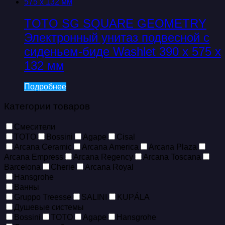
TOTO SG SQUARE GEOMETRY
Электронный унитаз подвесной c
сиденьем-биде Washlet 390 x 575 x
132 мм
Подробнее
Категории товаров
Смесители
TOTO
Bossini
Agape
Cisal
Arcana Ceramic
Arcana America
Arcana Plaza
Arcana Empress
Arcana Regency
Arcana Toscana
Barcelona
Cherie
Arcana Royal
Hansgrohe
Ванны
Gruppo Treesse
SALINI
KUPÁLA
Душевые системы
Bossini
TOTO
Agape
Hansgrohe