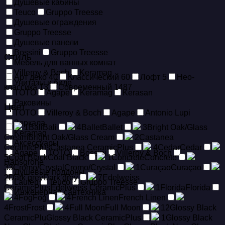
Душевые кабины
Teuco
Gruppo Treesse
Душевые ограждения
Gruppo Treesse
Душевые панели
Bossini
Gruppo Treesse
Стиль
Мебель для ванных комнат
Villeroy & Boch
Keramag
Арт деко
40
Классический
60
Лофт
5
Нео-
Унитазы и биде
классика
13
Современный
1487
TOTO
Agape
Keramag
Kerasan
Раковины
Цвет
TOTO
Villeroy & Boch
Agape
Antonio Lupi
Зеркала
1
Bali
Bali
4
Ballet
Ballet
3
Bright Oak/Glass
Keramag
Cream
Bright Oak/Glass Cream
2
Castanea
Аксессуары
CeramicPlus
Castanea CeramicPlus
4
Cedar
Cedar
Agape
TOTO
Bossini
Villeroy & Boch
5
Coal Black
Coal Black
1
Concrete
Concrete
Hansgrohe
33
Cromo/Crystal
Cromo/Crystal
1
Curaçao
Curaçao
Душевые поддоны
2
Dark grey
Dark grey
7
Edelweiss
Laufen
Teuco
Gruppo Treesse
CeramicPlus
Edelweiss CeramicPlus
1
Florida
Florida
Инженерная сантехника
4
Fog
Fog
4
French Linen
French Linen
4
Frost
Frost
4
Full Moon
Full Moon
12
Glossy Black
CeramicPlu
Glossy Black CeramicPlus
1
Glossy Black