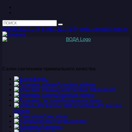
8 (846) 201-71-74
8 (987) 151-71-74
voda_samara@mail.ru
Салон сантехники премиального качества
Ванны
Душевые кабины
Душевые ограждения
Душевые панели
Душевые системы
Мебель для ванных
комнат
Смесители
Унитазы и биде
Раковины
Консоли