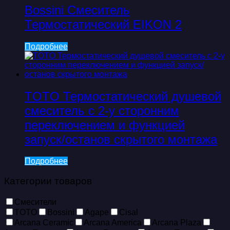
Bossini Смеситель
Термостатический EIKON 2
Подробнее
TOTO Термостатический душевой
смеситель с 2-у сторонним
переключением и функцией
запуск/останов скрытого монтажа
Подробнее
Категории товаров
Смесители
TOTO
Bossini
Agape
Cisal
Arcana Ceramic
Arcana America
Arcana Plaza