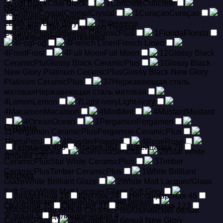
5
Coal Black
Coal Black
1
Concrete
Concrete
Hansgrohe
33
Cromo/Crystal
Cromo/Crystal
1
Curaçao
Curaçao
Душевые поддоны
2
Dark grey
Dark grey
7
Edelweiss
Laufen
Teuco
Gruppo Treesse
CeramicPlus
Edelweiss CeramicPlus
1
Florida
Florida
Инженерная сантехника
4
Fog
Fog
4
French Linen
French Linen
4
Frost
Frost
4
Full Moon
Full Moon
12
Glossy Black
CeramicPlu
Glossy Black CeramicPlus
1
Glossy Black
New Glory Platinum CeramicPlus
Glossy Black New Glory
Platinum CeramicPlus
37
Hержавеющая сталь
матовая
Hержавеющая сталь матовая
4
Lemon
Lemon
7
Light-ivory
Light-ivory
4
Macaroon
Macaroon
4
Mint
Mint
4
Mustard
Mustard
4
Ocean
Ocean
1
Pergamon
Pergamon
Страна
11
Pergamon CeramicPlus
Pergamon CeramicPlus
1
Peru
Peru
4
Powder
Powder
4
Rose
Rose
Германия
406
Италия
961
Швейцария
78
1
Sahara
Sahara
4
Sencha
Sencha
29
Star White
Япония
120
CeramicPlus
Star White CeramicPlus
3
Timber
CeramicPlus
Timber CeramicPlus
1
White Brilliant
Форма
Glaze
White Brilliant Glaze
2
White Matt Lacquer/Glass
Soft Grey
White Matt Lacquer/Glass Soft Grey
Квадратная
16
Круглая
24
Нестандартная
46
31
Альпийский белый
Альпийский белый
Овальная
35
Округлая
31
Прямоугольная
123
36
Альпийский белый CeramicPlus
Альпийский белый
Угловая
5
Цилиндрическая
4
CeramicPlus
1
Альпийский белый New Glory