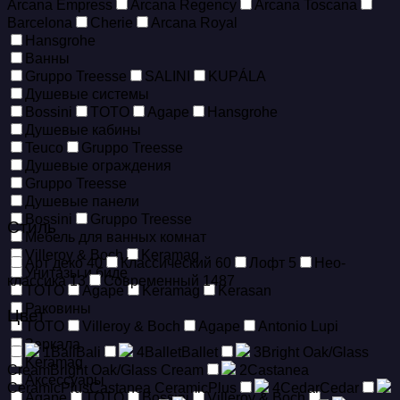
Arcana Empress
Arcana Regency
Arcana Toscana
Barcelona
Cherie
Arcana Royal
Hansgrohe
Ванны
Gruppo Treesse
SALINI
KUPÁLA
Душевые системы
Bossini
TOTO
Agape
Hansgrohe
Душевые кабины
Teuco
Gruppo Treesse
Душевые ограждения
Gruppo Treesse
Душевые панели
Bossini
Gruppo Treesse
Стиль
Мебель для ванных комнат
Villeroy & Boch
Keramag
Арт деко
40
Классический
60
Лофт
5
Нео-
Унитазы и биде
классика
13
Современный
1487
TOTO
Agape
Keramag
Kerasan
Раковины
Цвет
TOTO
Villeroy & Boch
Agape
Antonio Lupi
Зеркала
1
Bali
Bali
4
Ballet
Ballet
3
Bright Oak/Glass
Keramag
Cream
Bright Oak/Glass Cream
2
Castanea
Аксессуары
CeramicPlus
Castanea CeramicPlus
4
Cedar
Cedar
Agape
TOTO
Bossini
Villeroy & Boch