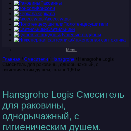
Раковины
Консоли
Зеркала
Аксессуары
Полотенцесушители
Светильники
Душевые поддоны
Инженерная сантехника
Menu
Главная
/
Смесители
/
Hansgrohe
/ Hansgrohe Logis
Смеситель для раковины, однорычажный, с
гигиеническим душем, шланг 1,60 м
Hansgrohe Logis Смеситель
для раковины,
однорычажный, с
гигиеническим душем,