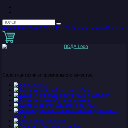
8 (846) 201-71-74
8 (987) 151-71-74
voda_samara@mail.ru
Салон сантехники премиального качества
Ванны
Душевые кабины
Душевые ограждения
Душевые панели
Душевые системы
Мебель для ванных
комнат
Смесители
Унитазы и биде