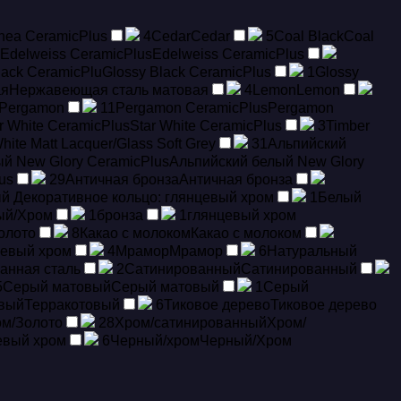
nea CeramicPlus
4
Cedar
Cedar
5
Coal Black
Coal
Edelweiss CeramicPlus
Edelweiss CeramicPlus
lack CeramicPlu
Glossy Black CeramicPlus
1
Glossy
ая
Hержавеющая сталь матовая
4
Lemon
Lemon
Pergamon
11
Pergamon CeramicPlus
Pergamon
r White CeramicPlus
Star White CeramicPlus
3
Timber
hite Matt Lacquer/Glass Soft Grey
31
Альпийский
й New Glory CeramicPlus
Альпийский белый New Glory
us
29
Античная бронза
Античная бронза
й Декоративное кольцо: глянцевый хром
1
Белый
ый/Хром
1
бронза
1
глянцевый хром
олото
8
Какао с молоком
Какао с молоком
цевый хром
4
Мрамор
Мрамор
6
Натуральный
анная сталь
2
Сатинированный
Сатинированный
5
Серый матовый
Серый матовый
1
Серый
овый
Терракотовый
6
Тиковое дерево
Тиковое дерево
м/Золото
28
Хром/сатинированный
Хром/
евый хром
6
Черный/хром
Черный/Хром