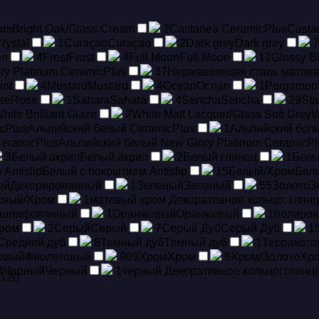
eam
Bright Oak/Glass Cream
2
Castanea CeramicPlus
Casta
rystal
1
Curaçao
Curaçao
2
Dark grey
Dark grey
7
en
4
Frost
Frost
4
Full Moon
Full Moon
12
Glossy B
ry Platinum CeramicPlus
37
Hержавеющая сталь матов
int
4
Mustard
Mustard
4
Ocean
Ocean
1
Pergamon
se
Rose
1
Sahara
Sahara
4
Sencha
Sencha
29
Sta
hite Brilliant Glaze
2
White Matt Lacquer/Glass Soft Grey
W
cPlus
Альпийский белый CeramicPlus
1
Альпийский белы
CeramicPlus
Альпийский белый New Glory Platinum CeramicPl
3
Белый акрил
Белый акрил
2
Белый глянец
1
Белы
Antislip
Белый с покрытием Antislip
15
Белый/Хром
Бел
ый
Декорированный
1
Зеленый
Зеленый
55
Золото
З
сный/Хром
1
матовый хром Декоративное кольцо: глян
 шлифованный
1
Оранжевый
Оранжевый
1
полиров
ром
2
Серый
Серый
7
Серый Дуб
Серый Дуб
1
Средний дуб
8
Темный дуб
Темный дуб
1
Терракот
овый
Фиолетовый
909
Хром
Хром
8
Хром/Золото
Хро
3
Черный
Черный
1
черный Декоративное кольцо: глянц
120