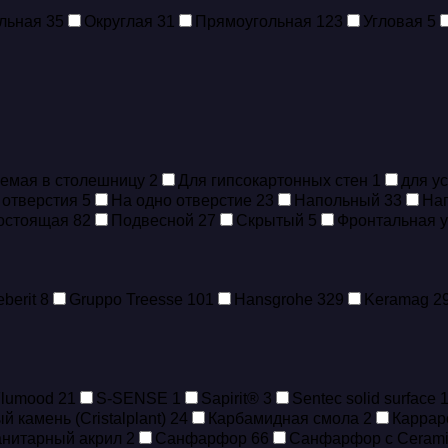
льная
35
Округлая
31
Прямоугольная
123
Угловая
5
аемая в столешницу
2
Для гипсокартонных стен
1
для у
 отверстия
5
На одно отверстие
23
Напольный
33
На
остоящая
82
Подвесной
27
Скрытый
5
Фронтальная 
berit
8
Gruppo Treesse
101
Hansgrohe
329
Keramag
2
Flumood
21
S-SENSE
1
Sapirit®
3
Sentec solid surface
 камень (Cristalplant)
24
Карбамидная смола
2
Каррар
нитарный акрил
2
Санфарфор
66
Санфарфор с Ceram