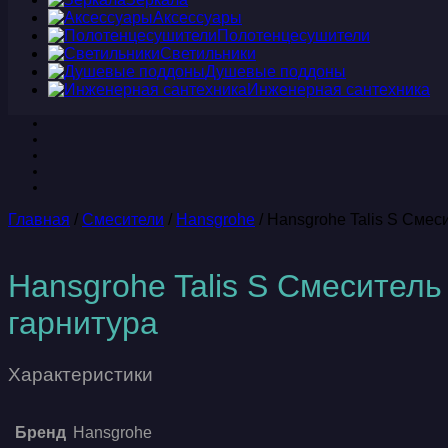
Аксессуары
Полотенцесушители
Светильники
Душевые поддоны
Инженерная сантехника
Главная
/
Смесители
/
Hansgrohe
/ Hansgrohe Talis S Смес
Hansgrohe Talis S Смеситель
гарнитура
Характеристики
Бренд
Hansgrohe