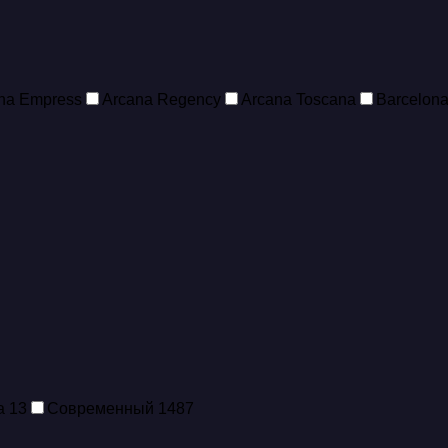
na Empress
Arcana Regency
Arcana Toscana
Barcelon
ка
13
Современный
1487