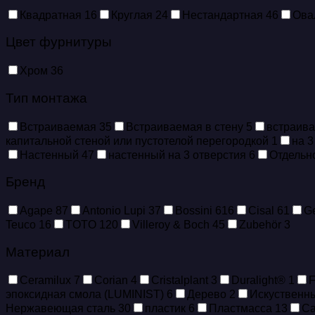
Квадратная
16
Круглая
24
Нестандартная
46
Ова
Цвет фурнитуры
Хром
36
Тип монтажа
Встраиваемая
35
Встраиваемая в стену
5
встраив
капитальной стеной или пустотелой перегородкой
1
на 3
Настенный
47
настенный на 3 отверстия
6
Отдельн
Бренд
Agape
87
Antonio Lupi
37
Bossini
616
Cisal
61
Ge
Teuco
16
TOTO
120
Villeroy & Boch
45
Zubehör
3
Материал
Ceramilux
7
Corian
4
Cristalplant
3
Duralight®
1
эпоксидная смола (LUMINIST)
6
Дерево
2
Искуственный
Нержавеющая сталь
30
пластик
6
Пластмасса
13
Са