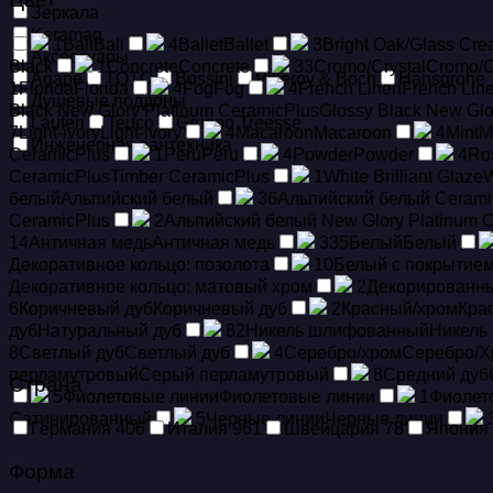
Зеркала
Keramag
1
Bali
Bali
4
Ballet
Ballet
3
Bright Oak/Glass Cr
Аксессуары
Black
1
Concrete
Concrete
33
Cromo/Crystal
Cromo/C
Agape
TOTO
Bossini
Villeroy & Boch
Hansgrohe
1
Florida
Florida
4
Fog
Fog
4
French Linen
French Lin
Душевые поддоны
Black New Glory Platinum CeramicPlus
Glossy Black New Glo
Laufen
Teuco
Gruppo Treesse
7
Light-ivory
Light-ivory
4
Macaroon
Macaroon
4
Mint
M
Инженерная сантехника
CeramicPlus
1
Peru
Peru
4
Powder
Powder
4
Ro
CeramicPlus
Timber CeramicPlus
1
White Brilliant Glaze
W
белый
Альпийский белый
36
Альпийский белый Cerami
CeramicPlus
2
Альпийский белый New Glory Platinum 
14
Античная медь
Античная медь
335
Белый
Белый
Декоративное кольцо: позолота
10
Белый с покрытием 
Декоративное кольцо: матовый хром
2
Декорированн
6
Коричневый дуб
Коричневый дуб
2
Красный/хром
Кра
дуб
Натуральный дуб
82
Никель шлифованный
Никель
8
Светлый дуб
Светлый дуб
4
Серебро/хром
Серебро/Х
перламутровый
Серый перламутровый
8
Средний дуб
Страна
5
Фиолетовые линии
Фиолетовые линии
1
Фиолет
Сатинированный
5
Черные линии
Черные линии
Германия
406
Италия
961
Швейцария
78
Япония
Форма