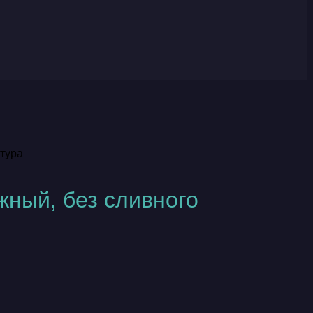
итура
жный, без сливного