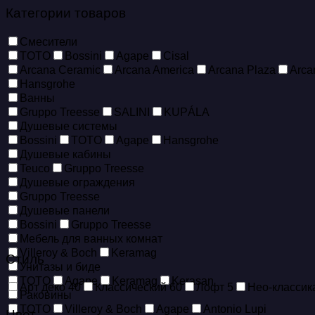
Категории товаров
Смесители
TOTO
Bossini
Agape
Cisal
Arcana Ceramic
Arcana America
Arcana Plaza
Arca
Hansgrohe
Ванны
Gruppo Treesse
SALINI
KUPÁLA
Душевые системы
Bossini
TOTO
Agape
Hansgrohe
Душевые кабины
Teuco
Gruppo Treesse
Душевые ограждения
Gruppo Treesse
Душевые панели
Bossini
Gruppo Treesse
Мебель для ванных комнат
Villeroy & Boch
Keramag
Стиль
Унитазы и биде
TOTO
Agape
Keramag
Kerasan
Арт деко
40
Классический
60
Лофт
5
Нео-класси
Раковины
TOTO
Villeroy & Boch
Agape
Antonio Lupi
Цвет