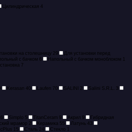
Цилиндрическая
4
становки на столешницу
29
Для установки перед
польный с бачком
6
Напольный с бачком моноблоком
1
установка
7
9
Kerasan
40
Laufen
70
SALINI
2
Salini S.R.L.
3
16
Simplo
5
TitanCeram
9
Акрил
9
Гибридная
ский мрамор
2
Керамика
55
Латунь
43
icPlus
15
Сталь
24
Стекло
1