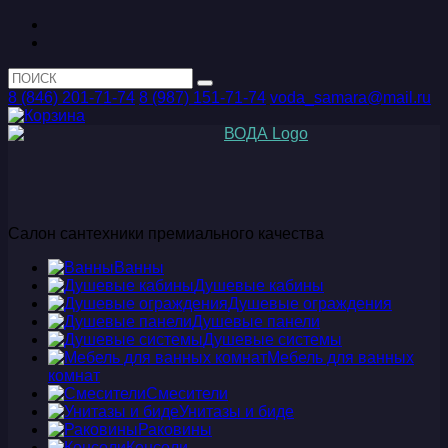
8 (846) 201-71-74
8 (987) 151-71-74
voda_samara@mail.ru
Салон сантехники премиального качества
Ванны
Душевые кабины
Душевые ограждения
Душевые панели
Душевые системы
Мебель для ванных
комнат
Смесители
Унитазы и биде
Раковины
Консоли