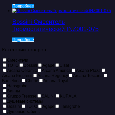
Подробнее
Bossini Смеситель
Термостатический INZ001-075
Подробнее
Категории товаров
Смесители
TOTO
Bossini
Agape
Cisal
Arcana Ceramic
Arcana America
Arcana Plaza
Arcana Empress
Arcana Regency
Arcana Toscana
Barcelona
Cherie
Arcana Royal
Hansgrohe
Ванны
Gruppo Treesse
SALINI
KUPÁLA
Душевые системы
Bossini
TOTO
Agape
Hansgrohe
Душевые кабины