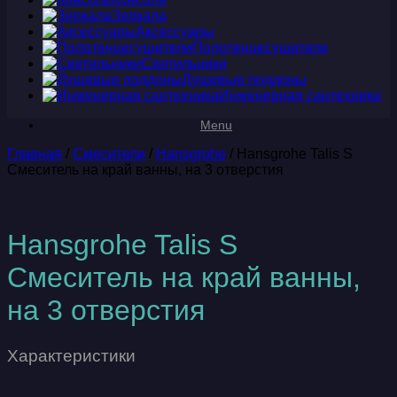
Зеркала
Аксессуары
Полотенцесушители
Светильники
Душевые поддоны
Инженерная сантехника
Menu
Главная
/
Смесители
/
Hansgrohe
/ Hansgrohe Talis S
Смеситель на край ванны, на 3 отверстия
Hansgrohe Talis S
Смеситель на край ванны,
на 3 отверстия
Характеристики