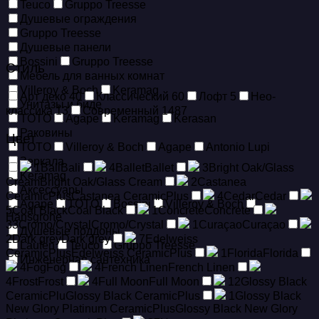
Teuco
Gruppo Treesse
Душевые ограждения
Gruppo Treesse
Душевые панели
Bossini
Gruppo Treesse
Стиль
Мебель для ванных комнат
Villeroy & Boch
Keramag
Арт деко
40
Классический
60
Лофт
5
Нео-
Унитазы и биде
классика
13
Современный
1487
TOTO
Agape
Keramag
Kerasan
Раковины
Цвет
TOTO
Villeroy & Boch
Agape
Antonio Lupi
Зеркала
1
Bali
Bali
4
Ballet
Ballet
3
Bright Oak/Glass
Keramag
Cream
Bright Oak/Glass Cream
2
Castanea
Аксессуары
CeramicPlus
Castanea CeramicPlus
4
Cedar
Cedar
Agape
TOTO
Bossini
Villeroy & Boch
5
Coal Black
Coal Black
1
Concrete
Concrete
Hansgrohe
33
Cromo/Crystal
Cromo/Crystal
1
Curaçao
Curaçao
Душевые поддоны
2
Dark grey
Dark grey
7
Edelweiss
Laufen
Teuco
Gruppo Treesse
CeramicPlus
Edelweiss CeramicPlus
1
Florida
Florida
Инженерная сантехника
4
Fog
Fog
4
French Linen
French Linen
4
Frost
Frost
4
Full Moon
Full Moon
12
Glossy Black
CeramicPlu
Glossy Black CeramicPlus
1
Glossy Black
New Glory Platinum CeramicPlus
Glossy Black New Glory