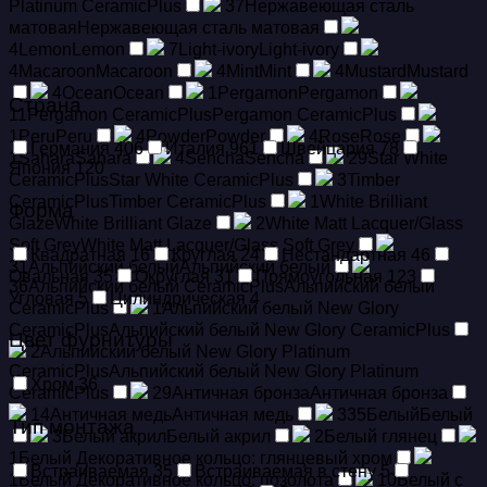
Platinum CeramicPlus
37
Hержавеющая сталь
матовая
Hержавеющая сталь матовая
4
Lemon
Lemon
7
Light-ivory
Light-ivory
4
Macaroon
Macaroon
4
Mint
Mint
4
Mustard
Mustard
4
Ocean
Ocean
1
Pergamon
Pergamon
Страна
11
Pergamon CeramicPlus
Pergamon CeramicPlus
1
Peru
Peru
4
Powder
Powder
4
Rose
Rose
Германия
406
Италия
961
Швейцария
78
1
Sahara
Sahara
4
Sencha
Sencha
29
Star White
Япония
120
CeramicPlus
Star White CeramicPlus
3
Timber
CeramicPlus
Timber CeramicPlus
1
White Brilliant
Форма
Glaze
White Brilliant Glaze
2
White Matt Lacquer/Glass
Soft Grey
White Matt Lacquer/Glass Soft Grey
Квадратная
16
Круглая
24
Нестандартная
46
31
Альпийский белый
Альпийский белый
Овальная
35
Округлая
31
Прямоугольная
123
36
Альпийский белый CeramicPlus
Альпийский белый
Угловая
5
Цилиндрическая
4
CeramicPlus
1
Альпийский белый New Glory
CeramicPlus
Альпийский белый New Glory CeramicPlus
Цвет фурнитуры
2
Альпийский белый New Glory Platinum
CeramicPlus
Альпийский белый New Glory Platinum
Хром
36
CeramicPlus
29
Античная бронза
Античная бронза
14
Античная медь
Античная медь
335
Белый
Белый
Тип монтажа
3
Белый акрил
Белый акрил
2
Белый глянец
1
Белый Декоративное кольцо: глянцевый хром
Встраиваемая
35
Встраиваемая в стену
5
1
Белый Декоративное кольцо: позолота
10
Белый с