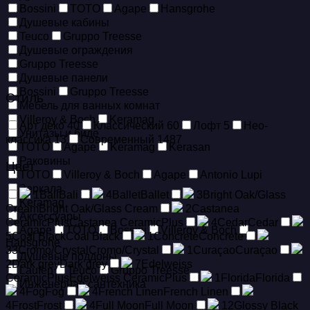
Bossini
TOTO
Agape
Hansgrohe
Душевые кабины
Teuco
Gruppo Treesse
Душевые ограждения
Gruppo Treesse
Душевые панели
Bossini
Gruppo Treesse
Стиль
Мебель для ванных комнат
Villeroy & Boch
Keramag
Арт деко
40
Классический
60
Лофт
5
Нео-
Унитазы и биде
классика
13
Современный
1487
TOTO
Agape
Keramag
Kerasan
Раковины
Цвет
TOTO
Villeroy & Boch
Agape
Antonio Lupi
Зеркала
1
Bali
Bali
4
Ballet
Ballet
3
Bright Oak/Glass
Keramag
Cream
Bright Oak/Glass Cream
2
Castanea
Аксессуары
CeramicPlus
Castanea CeramicPlus
4
Cedar
Cedar
Agape
TOTO
Bossini
Villeroy & Boch
5
Coal Black
Coal Black
1
Concrete
Concrete
Hansgrohe
33
Cromo/Crystal
Cromo/Crystal
1
Curaçao
Curaçao
Душевые поддоны
2
Dark grey
Dark grey
7
Edelweiss
Laufen
Teuco
Gruppo Treesse
CeramicPlus
Edelweiss CeramicPlus
1
Florida
Florida
Инженерная сантехника
4
Fog
Fog
4
French Linen
French Linen
4
Frost
Frost
4
Full Moon
Full Moon
12
Glossy Black