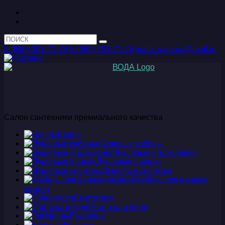
8 (846) 201-71-74
8 (987) 151-71-74
voda_samara@mail.ru
Салон сантехники премиального качества
Ванны
Душевые кабины
Душевые ограждения
Душевые панели
Душевые системы
Мебель для ванных
комнат
Смесители
Унитазы и биде
Раковины
Консоли