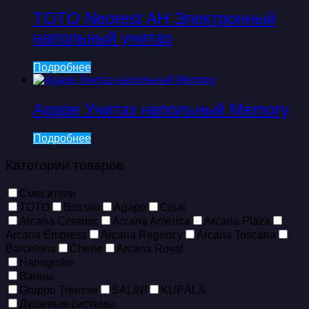
TOTO Neorest AH Электронный
напольный унитаз
Подробнее
Agape Унитаз напольный Memory
Подробнее
Категории товаров
Смесители
TOTO
Bossini
Agape
Cisal
Arcana Ceramic
Arcana America
Arcana Plaza
Arcana Empress
Arcana Regency
Arcana Toscana
Barcelona
Cherie
Arcana Royal
Hansgrohe
Ванны
Gruppo Treesse
SALINI
KUPÁLA
Душевые системы