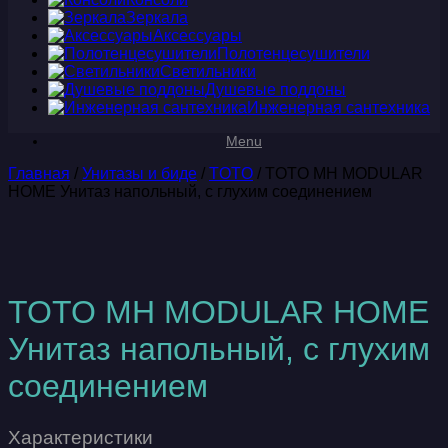
Зеркала
Аксессуары
Полотенцесушители
Светильники
Душевые поддоны
Инженерная сантехника
Menu
Главная
/
Унитазы и биде
/
TOTO
/ TOTO MH MODULAR
HOME Унитаз напольный, с глухим соединением
TOTO MH MODULAR HOME
Унитаз напольный, с глухим
соединением
Характеристики