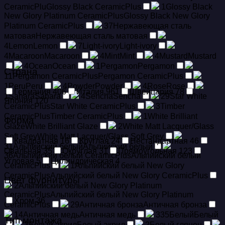
CeramicPlu
Glossy Black CeramicPlus
1
Glossy Black
New Glory Platinum CeramicPlus
Glossy Black New Glory
Platinum CeramicPlus
37
Hержавеющая сталь
матовая
Hержавеющая сталь матовая
4
Lemon
Lemon
7
Light-ivory
Light-ivory
4
Macaroon
Macaroon
4
Mint
Mint
4
Mustard
Mustard
4
Ocean
Ocean
1
Pergamon
Pergamon
Страна
11
Pergamon CeramicPlus
Pergamon CeramicPlus
1
Peru
Peru
4
Powder
Powder
4
Rose
Rose
Германия
406
Италия
961
Швейцария
78
1
Sahara
Sahara
4
Sencha
Sencha
29
Star White
Япония
120
CeramicPlus
Star White CeramicPlus
3
Timber
CeramicPlus
Timber CeramicPlus
1
White Brilliant
Форма
Glaze
White Brilliant Glaze
2
White Matt Lacquer/Glass
Soft Grey
White Matt Lacquer/Glass Soft Grey
Квадратная
16
Круглая
24
Нестандартная
46
31
Альпийский белый
Альпийский белый
Овальная
35
Округлая
31
Прямоугольная
123
36
Альпийский белый CeramicPlus
Альпийский белый
Угловая
5
Цилиндрическая
4
CeramicPlus
1
Альпийский белый New Glory
CeramicPlus
Альпийский белый New Glory CeramicPlus
Цвет фурнитуры
2
Альпийский белый New Glory Platinum
CeramicPlus
Альпийский белый New Glory Platinum
Хром
36
CeramicPlus
29
Античная бронза
Античная бронза
14
Античная медь
Античная медь
335
Белый
Белый
Тип монтажа
3
Белый акрил
Белый акрил
2
Белый глянец