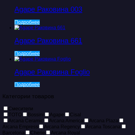
Agape Раковина 003
Подробнее
Agape Раковина 661
Подробнее
Agape Раковина Foglio
Подробнее
Категории товаров
Смесители
TOTO
Bossini
Agape
Cisal
Arcana Ceramic
Arcana America
Arcana Plaza
Arcana Empress
Arcana Regency
Arcana Toscana
Barcelona
Cherie
Arcana Royal