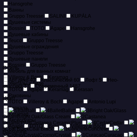
Hansgrohe
Ванны
Gruppo Treesse
SALINI
KUPÁLA
Душевые системы
Bossini
TOTO
Agape
Hansgrohe
Душевые кабины
Teuco
Gruppo Treesse
Душевые ограждения
Gruppo Treesse
Душевые панели
Bossini
Gruppo Treesse
Стиль
Мебель для ванных комнат
Villeroy & Boch
Keramag
Арт деко
40
Классический
60
Лофт
5
Нео-
Унитазы и биде
классика
13
Современный
1487
TOTO
Agape
Keramag
Kerasan
Раковины
Цвет
TOTO
Villeroy & Boch
Agape
Antonio Lupi
Зеркала
1
Bali
Bali
4
Ballet
Ballet
3
Bright Oak/Glass
Keramag
Cream
Bright Oak/Glass Cream
2
Castanea
Аксессуары
CeramicPlus
Castanea CeramicPlus
4
Cedar
Cedar
Agape
TOTO
Bossini
Villeroy & Boch
5
Coal Black
Coal Black
1
Concrete
Concrete
Hansgrohe
33
Cromo/Crystal
Cromo/Crystal
1
Curaçao
Curaçao