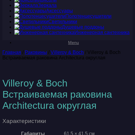
Зеркала
Аксессуары
Полотенцесушители
Светильники
Душевые поддоны
Инженерная сантехника
Menu
Главная
/
Раковины
/
Villeroy & Boch
/ Villeroy & Boch
Встраиваемая раковина Architectura округлая
Villeroy & Boch
Встраиваемая раковина
Architectura округлая
Характеристики
Габариты
61.5 × 41.5 см