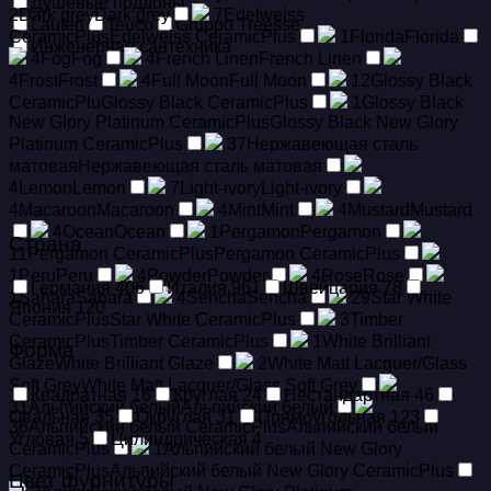
Душевые поддоны
2
Dark grey
Dark grey
7
Edelweiss
Laufen
Teuco
Gruppo Treesse
CeramicPlus
Edelweiss CeramicPlus
1
Florida
Florida
Инженерная сантехника
4
Fog
Fog
4
French Linen
French Linen
4
Frost
Frost
4
Full Moon
Full Moon
12
Glossy Black
CeramicPlu
Glossy Black CeramicPlus
1
Glossy Black
New Glory Platinum CeramicPlus
Glossy Black New Glory
Platinum CeramicPlus
37
Hержавеющая сталь
матовая
Hержавеющая сталь матовая
4
Lemon
Lemon
7
Light-ivory
Light-ivory
4
Macaroon
Macaroon
4
Mint
Mint
4
Mustard
Mustard
4
Ocean
Ocean
1
Pergamon
Pergamon
Страна
11
Pergamon CeramicPlus
Pergamon CeramicPlus
1
Peru
Peru
4
Powder
Powder
4
Rose
Rose
Германия
406
Италия
961
Швейцария
78
1
Sahara
Sahara
4
Sencha
Sencha
29
Star White
Япония
120
CeramicPlus
Star White CeramicPlus
3
Timber
CeramicPlus
Timber CeramicPlus
1
White Brilliant
Форма
Glaze
White Brilliant Glaze
2
White Matt Lacquer/Glass
Soft Grey
White Matt Lacquer/Glass Soft Grey
Квадратная
16
Круглая
24
Нестандартная
46
31
Альпийский белый
Альпийский белый
Овальная
35
Округлая
31
Прямоугольная
123
36
Альпийский белый CeramicPlus
Альпийский белый
Угловая
5
Цилиндрическая
4
CeramicPlus
1
Альпийский белый New Glory
CeramicPlus
Альпийский белый New Glory CeramicPlus
Цвет фурнитуры