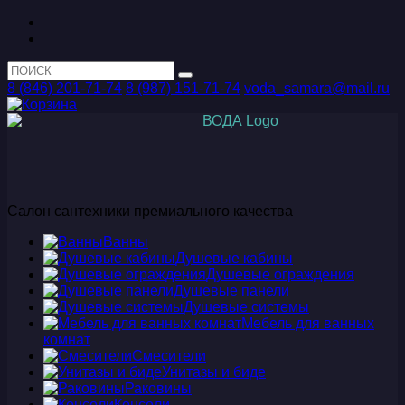
8 (846) 201-71-74
8 (987) 151-71-74
voda_samara@mail.ru
Салон сантехники премиального качества
Ванны
Душевые кабины
Душевые ограждения
Душевые панели
Душевые системы
Мебель для ванных
комнат
Смесители
Унитазы и биде
Раковины
Консоли