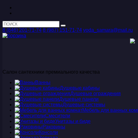
8 (846) 201-71-74
8 (987) 151-71-74
voda_samara@mail.ru
Салон сантехники премиального качества
Ванны
Душевые кабины
Душевые ограждения
Душевые панели
Душевые системы
Мебель для ванных ком
Смесители
Унитазы и биде
Раковины
Консоли
Зеркала