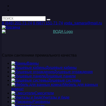
8 (846) 201-71-74
8 (987) 151-71-74
voda_samara@mail.ru
Салон сантехники премиального качества
Ванны
Душевые кабины
Душевые ограждения
Душевые панели
Душевые системы
Мебель для ванных
комнат
Смесители
Унитазы и биде
Раковины
Консоли