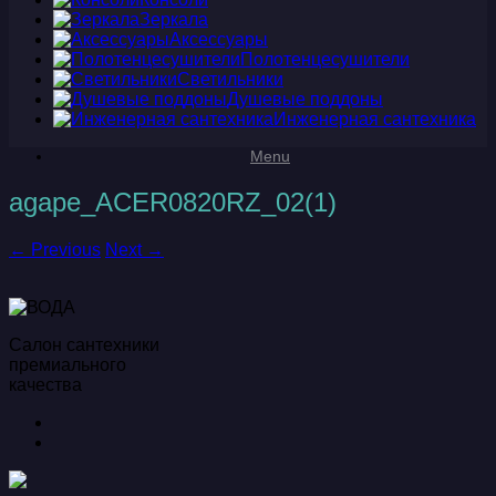
Зеркала
Аксессуары
Полотенцесушители
Светильники
Душевые поддоны
Инженерная сантехника
Menu
agape_ACER0820RZ_02(1)
← Previous
Next →
Салон сантехники
премиального
качества