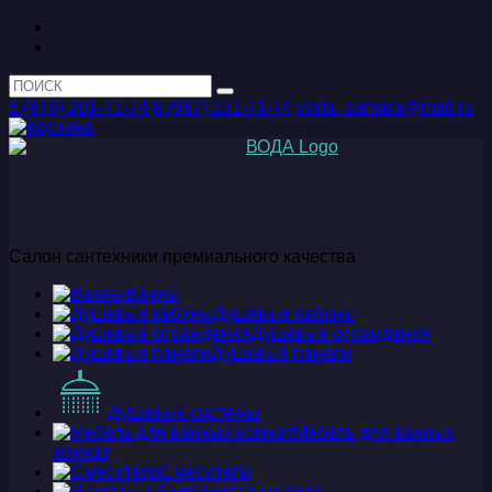
8 (846) 201-71-74
8 (987) 151-71-74
voda_samara@mail.ru
Салон сантехники премиального качества
Ванны
Душевые кабины
Душевые ограждения
Душевые панели
Душевые системы
Мебель для ванных
комнат
Смесители
Унитазы и биде