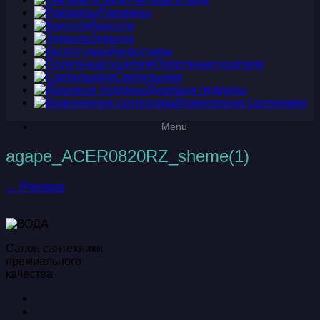
Раковины
Консоли
Зеркала
Аксессуары
Полотенцесушители
Светильники
Душевые поддоны
Инженерная сантехника
Menu
agape_ACER0820RZ_sheme(1)
← Previous
Салон сантехники
премиального
качества