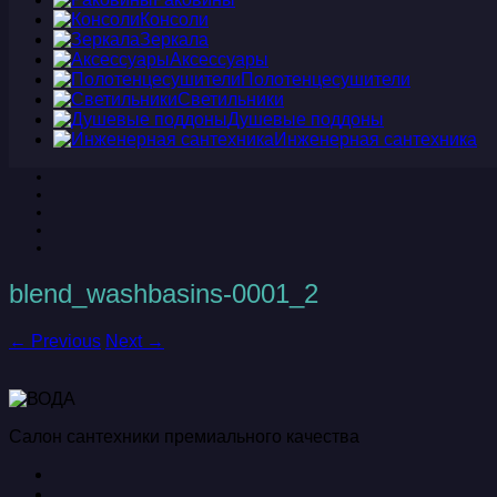
Консоли
Зеркала
Аксессуары
Полотенцесушители
Светильники
Душевые поддоны
Инженерная сантехника
blend_washbasins-0001_2
← Previous
Next →
Салон сантехники премиального качества